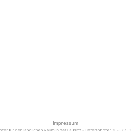
Impressum
oter für den ländlichen Raum in der Lausitz - Lieferroboter 3L - FKZ: